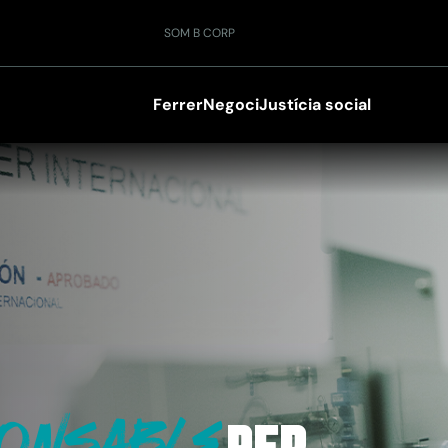
SOM B CORP
Ferrer
Negoci
Justícia social
onsable