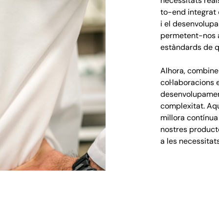
necessitats rea
to-end integrat 
i el desenvolupa
permetent-nos a
estàndards de qu
Alhora, combine
col·laboracions 
desenvolupament
complexitat. Aq
millora contínua
nostres product
a les necessitat