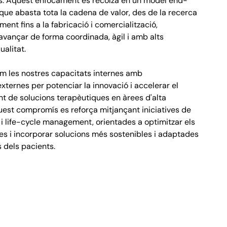
ls. Aquest enfocament es recolza en un model end-
que abasta tota la cadena de valor, des de la recerca
ment fins a la fabricació i comercialització,
vançar de forma coordinada, àgil i amb alts
alitat.
m les nostres capacitats internes amb
externes per potenciar la innovació i accelerar el
 de solucions terapèutiques en àrees d'alta
uest compromís es reforça mitjançant iniciatives de
 i life-cycle management, orientades a optimitzar els
es i incorporar solucions més sostenibles i adaptades
s dels pacients.