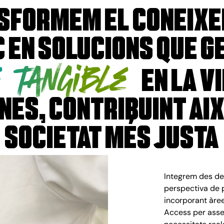
sformem el coneix
c en solucions que g
e tangible
en la v
es, contribuint aix
societat més justa
Integrem des de
perspectiva de p
incorporant àree
Access per asse