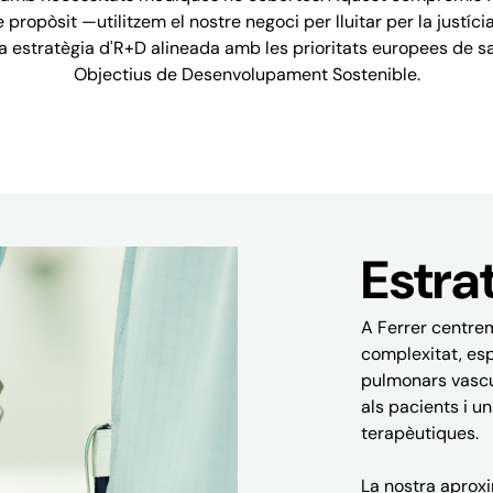
 propòsit —utilitzem el nostre negoci per lluitar per la justíci
a estratègia d'R+D alineada amb les prioritats europees de sal
Objectius de Desenvolupament Sostenible.
Estra
A Ferrer centrem
complexitat, esp
pulmonars vascul
als pacients i u
terapèutiques.
La nostra aproxim