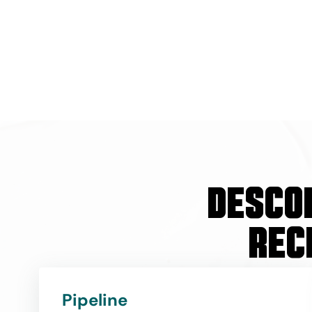
Descob
rec
Pipeline