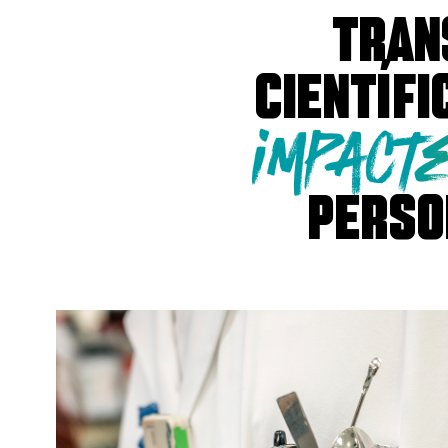
Tran
científi
impact
person