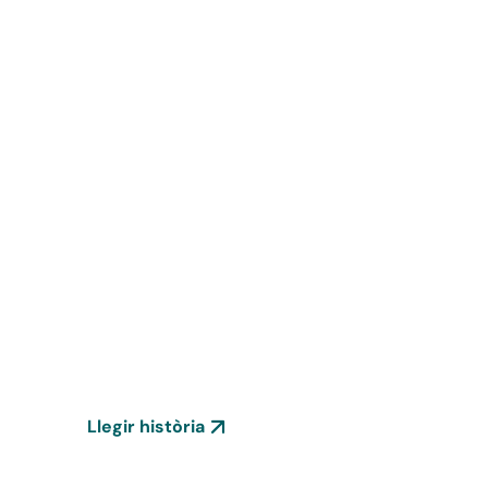
Històries
13 coses que nece
l'R+D de Ferrer
Llegir història