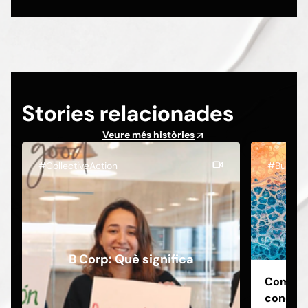
Stories relacionades
Veure més històries
#CollectiveAction
#Busine
B Corp: Què significa
Com est
coneixe