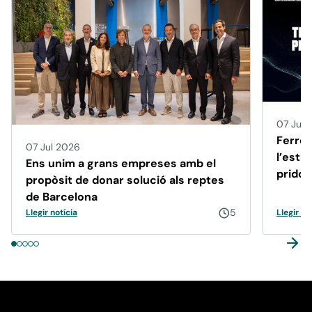
07 Jul 
Ferrer 
07 Jul 2026
l’estu
Ens unim a grans empreses amb el
pridop
propòsit de donar solució als reptes
Hunti
de Barcelona
5
Llegir notícia
Llegir no