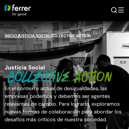
INICIO
JUSTICIA SOCIAL
/
COLLECTIVE ACTION
/
Justicia Social
Collective Action
En el contexto actual de desigualdades, las
empresas podemos y debemos ser agentes
relevantes de cambio. Para lograrlo, exploramos
nuevas formas de colaboración para abordar los
desafíos más críticos de nuestra sociedad.