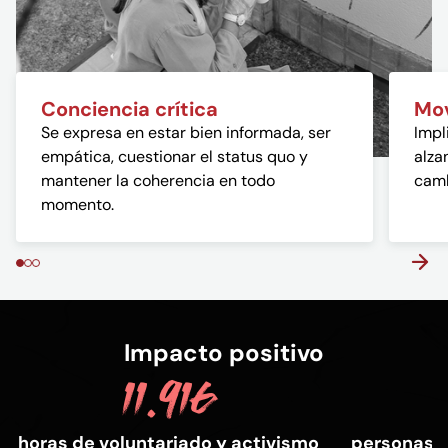
Conciencia crítica
Mov
Se expresa en estar bien informada, ser
Impl
empática, cuestionar el status quo y
alza
mantener la coherencia en todo
camb
momento.
Impacto positivo
11.916
horas de voluntariado y activismo
personas d