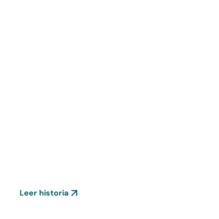
Stories
Un paso más hacia un
mundo más justo
Leer historia