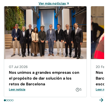
Ver más noticias
07 Jul 2026
20 Feb
Nos unimos a grandes empresas con
Nos u
el propósito de dar solución a los
Barcel
retos de Barcelona
escola
5
Leer noticia
Leer noti