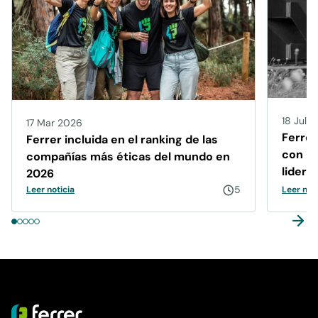
18 Jul 
17 Mar 2026
Ferrer
Ferrer incluida en el ranking de las
con má
compañías más éticas del mundo en
lidera
2026
sosten
5
Leer noticia
Leer noti